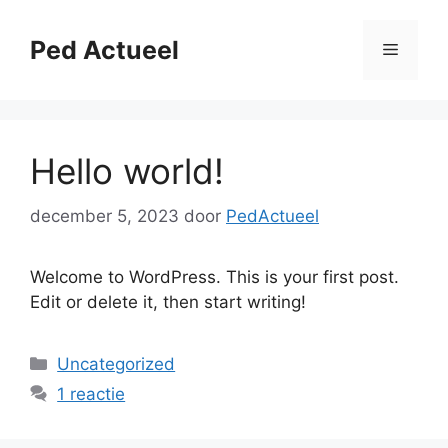
Ga
naar
Ped Actueel
Menu
de
inhoud
Hello world!
december 5, 2023
door
PedActueel
Welcome to WordPress. This is your first post.
Edit or delete it, then start writing!
Categorieën
Uncategorized
1 reactie